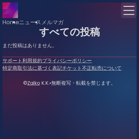
Home
ニュース
メルマガ
すべての投稿
まだ投稿はありません。
サポート
利用規約
プライバシーポリシー
特定商取引法に基づく表記
チケット不正転売について
©
Zaiko
K.K.
•
無断複写・転載を禁じます。